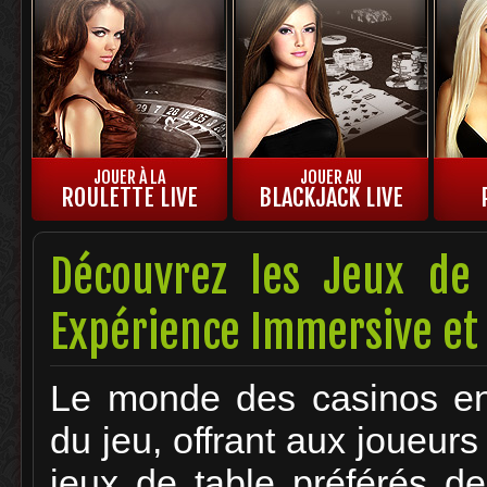
JOUER À LA
JOUER AU
ROULETTE LIVE
BLACKJACK LIVE
Découvrez les Jeux de 
Expérience Immersive et 
Le monde des casinos en l
du jeu, offrant aux joueurs 
jeux de table préférés de