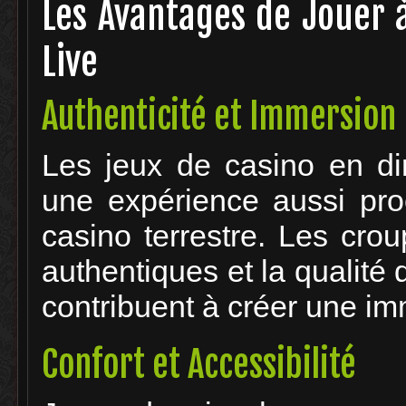
Les Avantages de Jouer 
Live
Authenticité et Immersion
Les jeux de casino en dir
une expérience aussi pro
casino terrestre. Les crou
authentiques et la qualité d
contribuent à créer une im
Confort et Accessibilité