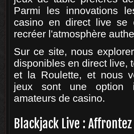
Parmi les innovations le
casino en direct live se 
recréer l'atmosphère authe
Sur ce site, nous explorer
disponibles en direct live, 
et la Roulette, et nous 
jeux sont une option i
amateurs de casino.
Blackjack Live : Affronte